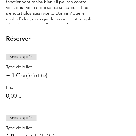
fonctionnent moins bien : il pousse contre
vous pour voir ce qui se passe autour et ne
s'endort plus aussi vite ... Dormir ? quelle
drôle d'idée, alors que le monde est rempli
d'expériences nouvelles et passionnantes.
Et pourtant le rythme et le temps de
sommeil de journée vont être déterminant
Réserver
pour l'endormissement et la qualité de la
nuit à venir..
Vente expirée
Objectif :
Ce cours a pour objectif de vous offrir des
Type de billet
outils et connaissances pour comprendre
+ 1 Conjoint (e)
les nouveaux besoins de votre bébé et vous
y adapter.
Prix
- Répondre à son grand besoin d'éveil
0,00 €
sensori-moteur : stimuler sans sur stimuler
- Encourager sa motricité et sa confiance en
lui
- Favoriser les siestes et la qualité du
sommeil
Vente expirée
- Trouver les clés pour lui apprendre à
Type de billet
s'endormir seul et en sécurité.