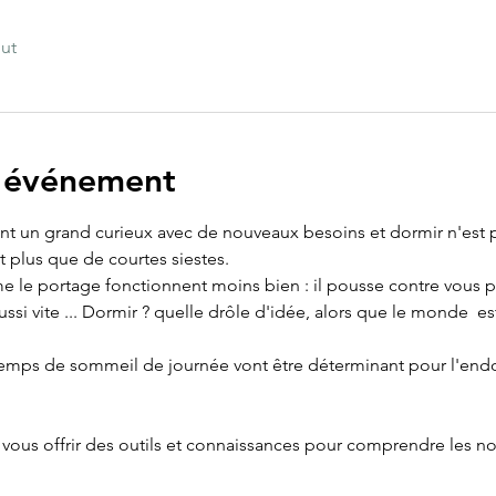
out
l'événement
t un grand curieux avec de nouveaux besoins et dormir n'est plu
t plus que de courtes siestes.
 le portage fonctionnent moins bien : il pousse contre vous po
ussi vite ... Dormir ? quelle drôle d'idée, alors que le monde  e
 temps de sommeil de journée vont être déterminant pour l'endo
 vous offrir des outils et connaissances pour comprendre les n