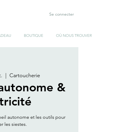
Se connecter
ADEAU
BOUTIQUE
OÙ NOUS TROUVER
.
  |  
Cartoucherie
autonome &
ricité
eil autonome et les outils pour
er les siestes.