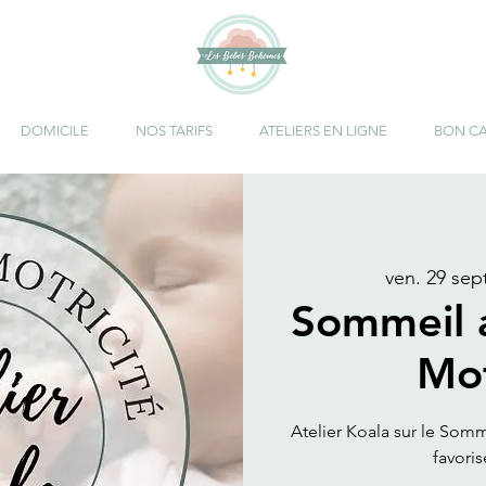
DOMICILE
NOS TARIFS
ATELIERS EN LIGNE
BON C
ven. 29 sept
Sommeil 
Mot
Atelier Koala sur le Somm
favoris