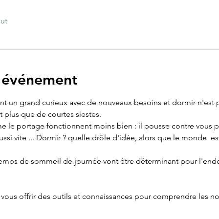
out
l'événement
t un grand curieux avec de nouveaux besoins et dormir n'est plu
t plus que de courtes siestes.
 le portage fonctionnent moins bien : il pousse contre vous po
ussi vite ... Dormir ? quelle drôle d'idée, alors que le monde  e
 temps de sommeil de journée vont être déterminant pour l'endo
 vous offrir des outils et connaissances pour comprendre les n