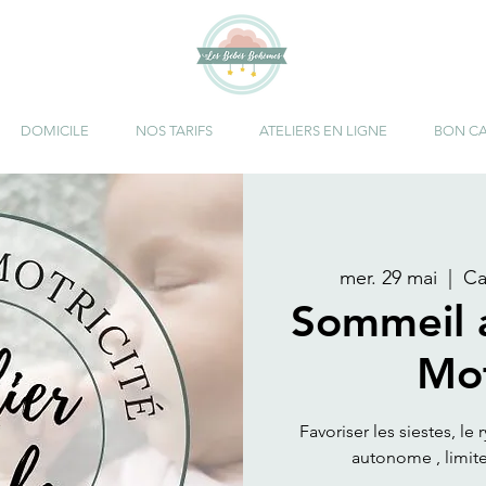
DOMICILE
NOS TARIFS
ATELIERS EN LIGNE
BON C
mer. 29 mai
  |  
Ca
Sommeil 
Mot
Favoriser les siestes, l
autonome , limiter