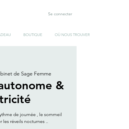
Se connecter
ADEAU
BOUTIQUE
OÙ NOUS TROUVER
binet de Sage Femme
autonome &
ricité
e rythme de journée , le sommeil
 les réveils nocturnes ..