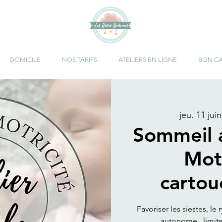
DOMICILE
NOS TARIFS
ATELIERS EN LIGNE
BON C
jeu. 11 juin
Sommeil 
Motr
cartou
Favoriser les siestes, l
autonome , limiter