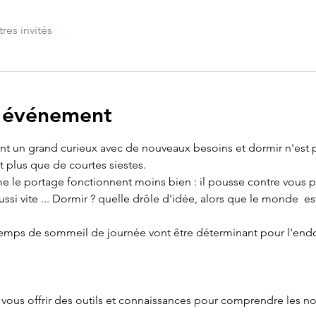
tres invités
l'événement
t un grand curieux avec de nouveaux besoins et dormir n'est plu
t plus que de courtes siestes.
 le portage fonctionnent moins bien : il pousse contre vous po
ussi vite ... Dormir ? quelle drôle d'idée, alors que le monde  e
 temps de sommeil de journée vont être déterminant pour l'endo
 vous offrir des outils et connaissances pour comprendre les n