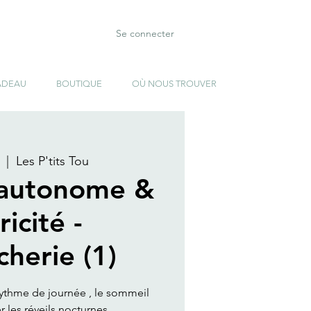
Se connecter
ADEAU
BOUTIQUE
OÙ NOUS TROUVER
  |  
Les P'tits Tou
autonome &
icité -
cherie (1)
e rythme de journée , le sommeil
 les réveils nocturnes ..