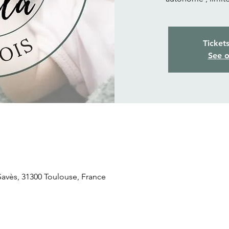
Ticket
See o
 Savès, 31300 Toulouse, France