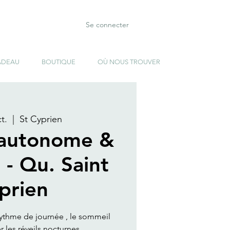
Se connecter
ADEAU
BOUTIQUE
OÙ NOUS TROUVER
t.
  |  
St Cyprien
autonome &
 - Qu. Saint
prien
e rythme de journée , le sommeil
 les réveils nocturnes ..