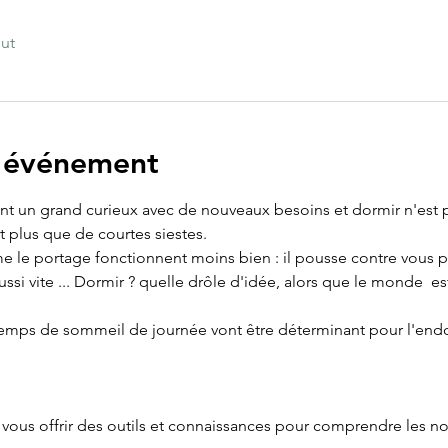
out
l'événement
t un grand curieux avec de nouveaux besoins et dormir n'est plu
t plus que de courtes siestes.
 le portage fonctionnent moins bien : il pousse contre vous po
ussi vite ... Dormir ? quelle drôle d'idée, alors que le monde  e
 temps de sommeil de journée vont être déterminant pour l'endo
 vous offrir des outils et connaissances pour comprendre les n