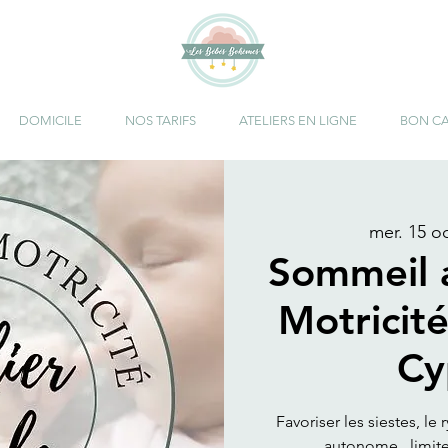
DOMICILE
NOS TARIFS
ATELIERS EN LIGNE
BON C
mer. 15 oc
Sommeil 
Motricité
Cy
Favoriser les siestes, l
autonome , limiter