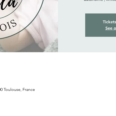
Ticket
See o
300 Toulouse, France