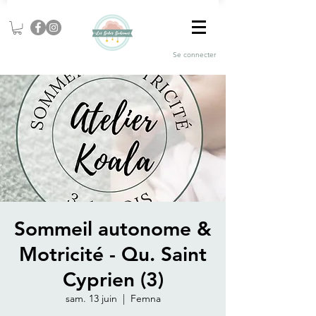
Se connecter
Sommeil autonome &
Motricité - Qu. Saint
Cyprien (3)
sam. 13 juin
  |  
Femna