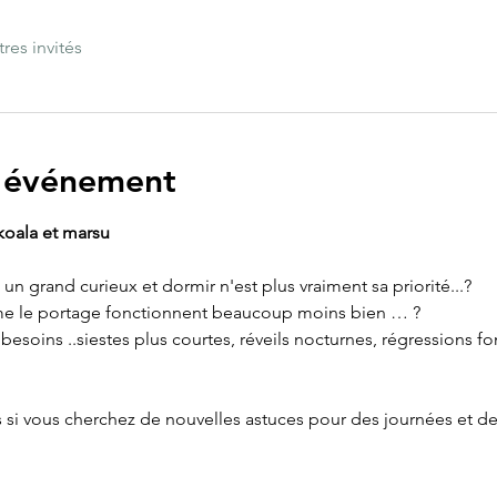
tres invités
l'événement
koala et marsu
n grand curieux et dormir n'est plus vraiment sa priorité...?
me le portage fonctionnent beaucoup moins bien … ?
soins ..siestes plus courtes, réveils nocturnes, régressions fo
us si vous cherchez de nouvelles astuces pour des journées et des