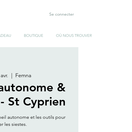
Se connecter
ADEAU
BOUTIQUE
OÙ NOUS TROUVER
avr.
  |  
Femna
autonome &
 - St Cyprien
eil autonome et les outils pour
er les siestes.