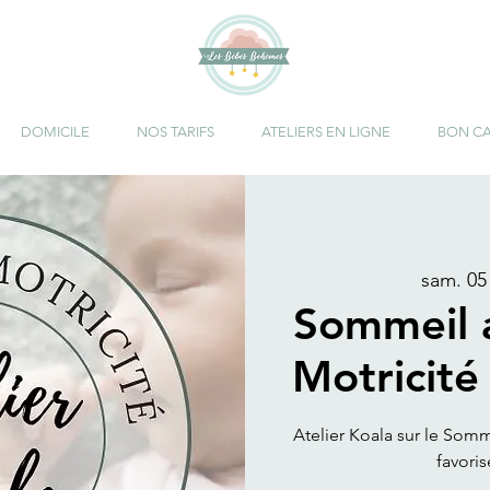
DOMICILE
NOS TARIFS
ATELIERS EN LIGNE
BON C
sam. 05 
Sommeil 
Motricité
Atelier Koala sur le Somm
favoris