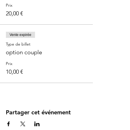
Prix
Durée : 1h
20,00 €
Les outils massage et portage en ouverture
sont très éfficaces pour cette acquisition
donc n'hésitez pas à faire ces cours à la
Vente expirée
suite si vous le pouvez.
Type de billet
option couple
Prix
10,00 €
Partager cet événement