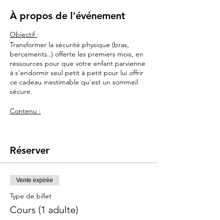
À propos de l'événement
Objectif
:
Transformer la sécurité physique (bras,
bercements..) offerte les premiers mois, en
ressources pour que votre enfant parvienne
à s'endormir seul petit à petit pour lui offrir
ce cadeau inestimable qu'est un sommeil
sécure.
Contenu :
> Le sommeil : son rôle, ses rythmes, son
évolution
Réserver
> les étapes du développement de l'enfant
la 1ère année avec les phases de
progressions et de régressions dans le
sommeil avec l'appui des dernières
Vente expirée
avancées en neurosciences .
Type de billet
> Les différentes manières et outil pour
l'aider à s'endormir seul, en sécurité et le
Cours (1 adulte)
prédisposer au sommeil